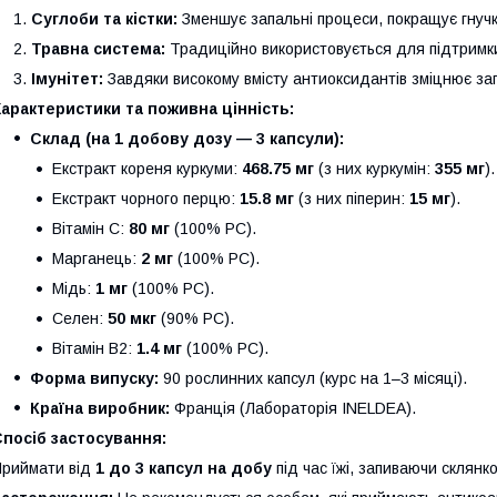
Суглоби та кістки:
Зменшує запальні процеси, покращує гнучкі
Травна система:
Традиційно використовується для підтримки
Імунітет:
Завдяки високому вмісту антиоксидантів зміцнює зага
арактеристики та поживна цінність:
Склад (на 1 добову дозу — 3 капсули):
Екстракт кореня куркуми:
468.75 мг
(з них куркумін:
355 мг
).
Екстракт чорного перцю:
15.8 мг
(з них піперин:
15 мг
).
Вітамін С:
80 мг
(100% РС).
Марганець:
2 мг
(100% РС).
Мідь:
1 мг
(100% РС).
Селен:
50 мкг
(90% РС).
Вітамін B2:
1.4 мг
(100% РС).
Форма випуску:
90 рослинних капсул (курс на 1–3 місяці).
Країна виробник:
Франція (Лабораторія INELDEA).
посіб застосування:
риймати від
1 до 3 капсул на добу
під час їжі, запиваючи склянк