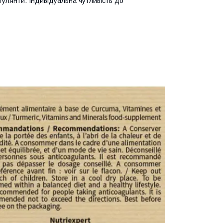
улянти. Індивідуальна чутливість до