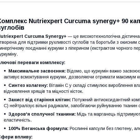
Комплекс Nutriexpert Curcuma synergy+ 90 к
суглобів
utriexpert Curcuma Synergy+
— це високотехнологічна дієтична
творена для підтримки рухливості суглобів та боротьби з окисним 
инергічному поєднанні куркуми з піперином (екстрактом чорного пе
уркуміну.
Ключові переваги комплексу:
Максимальне засвоєння:
Відомо, що куркумін важко засвою
активує всмоктування куркуми, дозволяючи отримати максимум ко
Синтез колагену:
Вітамін С у складі стимулює вироблення вл
відновлення хрящів та міцності кісток.
Захист від старіння клітин:
Потужний антиоксидантний компле
С) нейтралізує вільні радикали, запобігаючи руйнуванню тканин с
Здоров'я сполучної тканини:
Мідь та марганець підтримують
еластичність.
100% Веганська формула:
Рослинні капсули без глютену, але
Сфери впливу: