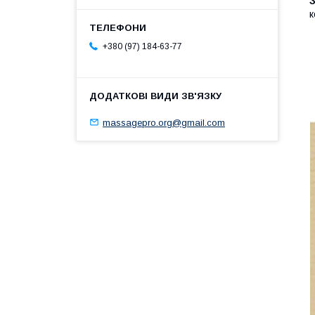
к
+380 (97) 184-63-77
massagepro.org@gmail.com