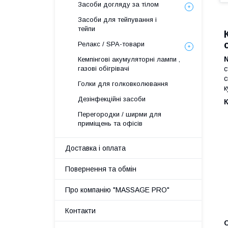
Засоби догляду за тілом
Засоби для тейпування і
тейпи
Релакс / SPA-товари
N
Кемпінгові акумуляторні лампи ,
газові обігрівачі
с
с
Голки для голковколювання
к
Дезінфекційні засоби
Перегородки / ширми для
приміщень та офісів
Доставка і оплата
Повернення та обмін
Про компанію "MASSAGE PRO"
Контакти