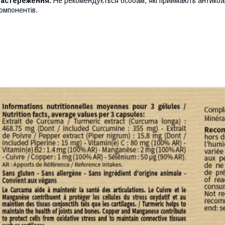
Застереження:
Не рекомендується особам, які приймають антикоаг
омпонентів.