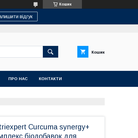
Кошик
алишити відгук
Кошик
ПРО НАС
КОНТАКТИ
riexpert Curcuma synergy+
мплекс біодобавок для