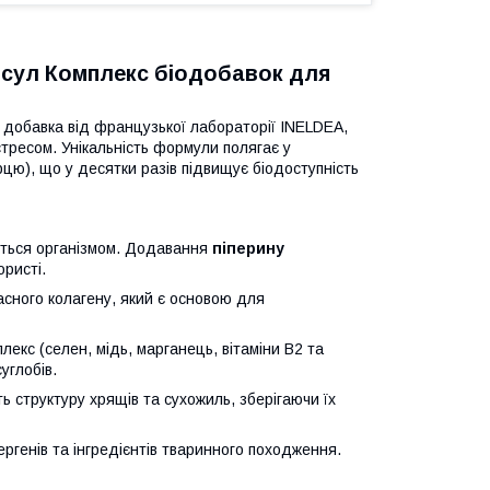
апсул Комплекс біодобавок для
 добавка від французької лабораторії INELDEA,
стресом. Унікальність формули полягає у
рцю), що у десятки разів підвищує біодоступність
ється організмом. Додавання
піперину
ристі.
асного колагену, який є основою для
кс (селен, мідь, марганець, вітаміни B2 та
углобів.
 структуру хрящів та сухожиль, зберігаючи їх
ргенів та інгредієнтів тваринного походження.