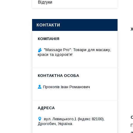
Відгуки
КОНТАКТИ
Х
"Massage Pro": Товари для масажу,
краси та здоров'я!
Прокопів Іван Романович
С
вул. Левицького,1 (Індекс 82100),
Дрогобич, Україна
П