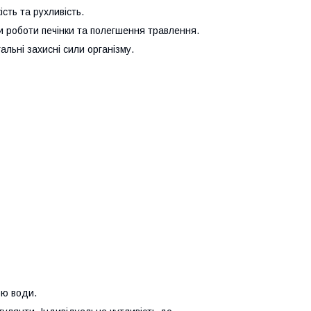
сть та рухливість.
 роботи печінки та полегшення травлення.
льні захисні сили організму.
ою води.