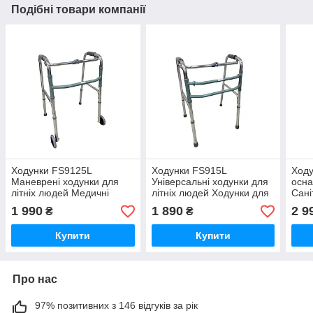
Подібні товари компанії
Ходунки FS9125L
Ходунки FS915L
Ходу
Маневрені ходунки для
Універсальні ходунки для
осн
літніх людей Медичні
літніх людей Ходунки для
Сані
ходунки для ходьби
інвалідів
ходу
1 990
1 890
2 9
₴
₴
інва
Купити
Купити
Про нас
97% позитивних з 146 відгуків за рік