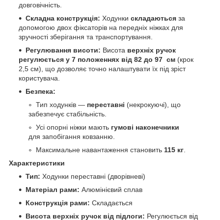
довговічність.
Складна конструкція:
Ходунки
складаються
за
допомогою двох фіксаторів на передніх ніжках для
зручності зберігання та транспортування.
Регулювання висоти:
Висота
верхніх ручок
регулюється у 7 положеннях від 82 до 97 см
(крок
2,5 см), що дозволяє точно налаштувати їх під зріст
користувача.
Безпека:
Тип ходунків —
переставні
(некрокуючі), що
забезпечує стабільність.
Усі опорні ніжки мають
гумові наконечники
для запобігання ковзанню.
Максимальне навантаження становить
115 кг
.
Характеристики
Тип:
Ходунки переставні (дворівневі)
Матеріал рами:
Алюмінієвий сплав
Конструкція рами:
Складається
Висота верхніх ручок від підлоги:
Регулюється від