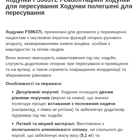
для пересування Ходунки полегшені для
пересування
Ходунки FS9637L
призначені для допомоги у переміщенні
пацієнтам з частковою втратою функцій опорно-рухового
апарату, захворюваннями нижніх кінцівок, особам з
інвалідністю та літнім людям.
Вони значно зменшують навантаження під час ходьби,
слугують додатковою опорою при пересуванні в приміщенні
та на вулиці, а також сприяють покращенню координації та
збереженню рівноваги.
Особливості та переваги:
Дворівневі поручні:
Ходунки оснащені
двома
рівнями поручнів
(верхні та нижні), що значно
полегшує процес
вставання з положення сидячи
(наприклад, з ліжка чи унітаза) та забезпечує додаткову
підтримку під час ходьби.
Легкий та міцний матеріал:
Виготовлені з
полегшеного алюмінієвого сплаву
, не схильного до
корозії, що забезпечує малу вагу (
5,1 кг
) та