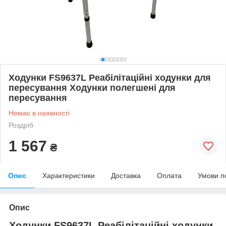
Ходунки FS9637L Реабілітаційні ходунки для
пересування Ходунки полегшені для
пересування
Немає в наявності
Роздріб
1 567
₴
Опис
Характеристики
Доставка
Оплата
Умови п
Опис
Ходунки FS9637L Реабілітаційні ходунки