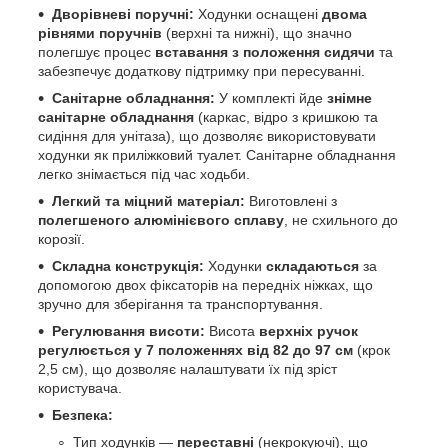
Дворівневі поручні:
Ходунки оснащені
двома
рівнями поручнів
(верхні та нижні), що значно
полегшує процес
вставання з положення сидячи
та
забезпечує додаткову підтримку при пересуванні.
Санітарне обладнання:
У комплекті йде
знімне
санітарне обладнання
(каркас, відро з кришкою та
сидіння для унітаза), що дозволяє використовувати
ходунки як приліжковий туалет. Санітарне обладнання
легко знімається під час ходьби.
Легкий та міцний матеріал:
Виготовлені з
полегшеного алюмінієвого сплаву
, не схильного до
корозії.
Складна конструкція:
Ходунки
складаються
за
допомогою двох фіксаторів на передніх ніжках, що
зручно для зберігання та транспортування.
Регулювання висоти:
Висота
верхніх ручок
регулюється у 7 положеннях від 82 до 97 см
(крок
2,5 см), що дозволяє налаштувати їх під зріст
користувача.
Безпека:
Тип ходунків —
переставні
(некрокуючі), що