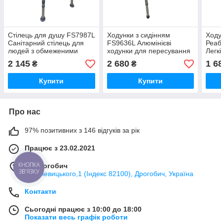
Стілець для душу FS7987L
Ходунки з сидінням
Ходу
Санітарний стілець для
FS9636L Алюмінієві
Реаб
людей з обмеженими
ходунки для пересування
Легк
можливостями
Ходунки для людей з
люд
2 145
2 680
1 6
₴
₴
інвалідністю
Купити
Купити
Про нас
97% позитивних з 146 відгуків за рік
Працює з 23.02.2021
КНОПКА
м. Дрогобич
ЗВ'ЯЗКУ
вул. Левицького,1 (Індекс 82100), Дрогобич, Україна
Контакти
Сьогодні працює з 10:00 до 18:00
Показати весь графік роботи