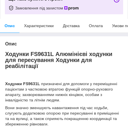
Замовлення під захистом
Опис
Характеристики
Доставка
Оплата
Умови п
Опис
Ходунки FS9631L Алюмінієві ходунки
для пересування Ходунки для
реабілітації
Ходунки FS9631L
призначені для допомоги у переміщенні
пацієнтам з частковою втратою функцій опорно-рухового
апарату, захворюваннями нижніх кінцівок, особам з
інвалідністю та літнім людям.
Вони значно зменшують навантаження під час ходьби,
слугують додатковою опорою при пересуванні в приміщенні
та на вулиці, а також сприяють покращенню координації та
збереженню рівноваги.