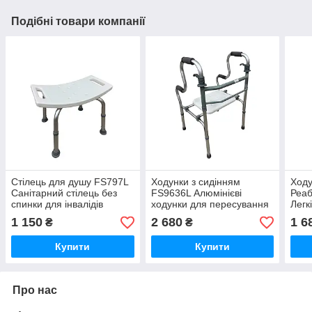
Подібні товари компанії
Стілець для душу FS797L
Ходунки з сидінням
Ходу
Санітарний стілець без
FS9636L Алюмінієві
Реаб
спинки для інвалідів
ходунки для пересування
Легк
Стілець для купання літніх
Ходунки для людей з
люд
1 150
2 680
1 6
₴
₴
людей
інвалідністю
Купити
Купити
Про нас