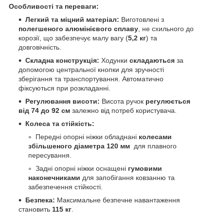
Особливості та переваги:
Легкий та міцний матеріал:
Виготовлені з
полегшеного алюмінієвого сплаву
, не схильного до
корозії, що забезпечує малу вагу (
5,2 кг
) та
довговічність.
Складна конструкція:
Ходунки
складаються
за
допомогою центральної кнопки для зручності
зберігання та транспортування. Автоматично
фіксуються при розкладанні.
Регулювання висоти:
Висота ручок
регулюється
від 74 до 92 см
залежно від потреб користувача.
Колеса та стійкість:
Передні опорні ніжки обладнані
колесами
збільшеного діаметра 120 мм
для плавного
пересування.
Задні опорні ніжки оснащені
гумовими
наконечниками
для запобігання ковзанню та
забезпечення стійкості.
Безпека:
Максимальне безпечне навантаження
становить
115 кг
.