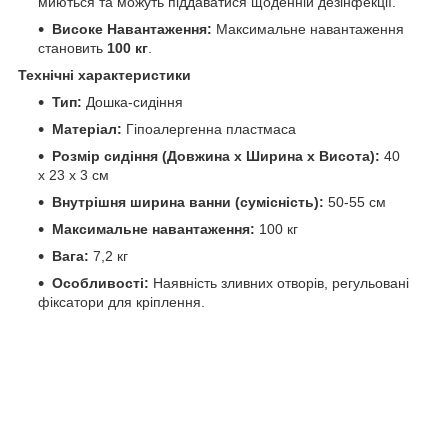
миються та можуть піддаватися щоденній дезінфекції.
Високе Навантаження:
Максимальне навантаження
становить
100 кг
.
Технічні характеристики
Тип:
Дошка-сидіння
Матеріал:
Гіпоалергенна пластмаса
Розмір сидіння (Довжина x Ширина x Висота):
40
х 23 х 3 см
Внутрішня ширина ванни (сумісність):
50-55 см
Максимальне навантаження:
100 кг
Вага:
7,2 кг
Особливості:
Наявність зливних отворів, регульовані
фіксатори для кріплення.