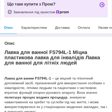
Що таке купити з Пром?
Замовлення під захистом
Опис
Характеристики
Доставка
Оплата
Умови п
Опис
Лавка для ванної FS794L-1 Міцна
пластикова лавка для інвалідів Лавка
для ванної для літніх людей
Лавка для ванни FS794L-1
– це міцний та гігієнічний
допоміжний засіб, призначений для використання особами з
інвалідністю, літніми людьми та пацієнтами з частковою
втратою функцій опорно-рухового апарату. Вона значно
полегшує процес водних процедур
, знижуючи
навантаження на хребет та суглоби під час миття, і може
використовуватися як у стаціонарних медичних закладах, так і
в домашніх умовах.