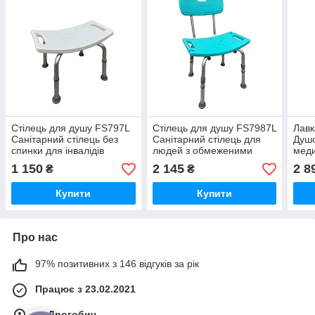
Стілець для душу FS797L
Стілець для душу FS7987L
Лавк
Санітарний стілець без
Санітарний стілець для
Душо
спинки для інвалідів
людей з обмеженими
меди
Стілець для купання літніх
можливостями
сані
1 150
2 145
2 8
₴
₴
людей
люд
Купити
Купити
Про нас
97% позитивних з 146 відгуків за рік
Працює з 23.02.2021
м. Дрогобич