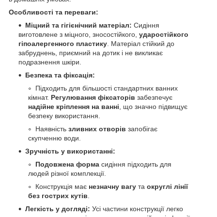
Особливості та переваги:
Міцний та гігієнічний матеріал:
Сидіння
виготовлене з міцного, зносостійкого,
ударостійкого
гіпоалергенного пластику
. Матеріал стійкий до
забруднень, приємний на дотик і не викликає
подразнення шкіри.
Безпека та фіксація:
Підходить для більшості стандартних ванних
кімнат.
Регулювання фіксаторів
забезпечує
надійне кріплення на ванні
, що значно підвищує
безпеку використання.
Наявність
зливних отворів
запобігає
скупченню води.
Зручність у використанні:
Подовжена форма
сидіння підходить для
людей різної комплекції.
Конструкція має
незначну вагу
та
округлі лінії
без гострих кутів
.
Легкість у догляді:
Усі частини конструкції легко