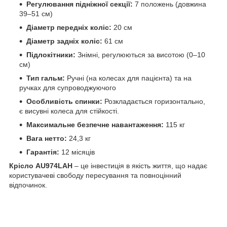
Регулювання підніжної секції:
7 положень (довжина
39–51 см)
Діаметр передніх коліс:
20 см
Діаметр задніх коліс:
61 см
Підлокітники:
Знімні, регулюються за висотою (0–10
см)
Тип гальм:
Ручні (на колесах для пацієнта) та на
ручках для супроводжуючого
Особливість спинки:
Розкладається горизонтально,
є висувні колеса для стійкості.
Максимальне безпечне навантаження:
115 кг
Вага нетто:
24,3 кг
Гарантія:
12 місяців
Крісло AU974LAH
– це інвестиція в якість життя, що надає
користувачеві свободу пересування та повноцінний
відпочинок.