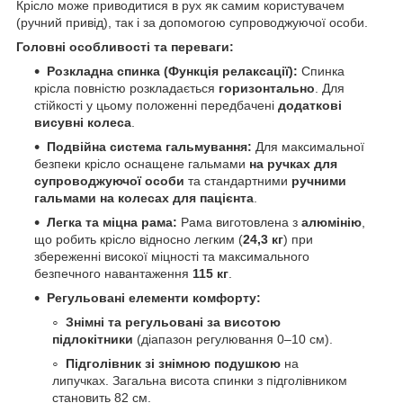
Крісло може приводитися в рух як самим користувачем
(ручний привід), так і за допомогою супроводжуючої особи.
Головні особливості та переваги:
Розкладна спинка (Функція релаксації):
Спинка
крісла повністю розкладається
горизонтально
. Для
стійкості у цьому положенні передбачені
додаткові
висувні колеса
.
Подвійна система гальмування:
Для максимальної
безпеки крісло оснащене гальмами
на ручках для
супроводжуючої особи
та стандартними
ручними
гальмами на колесах для пацієнта
.
Легка та міцна рама:
Рама виготовлена з
алюмінію
,
що робить крісло відносно легким (
24,3 кг
) при
збереженні високої міцності та максимального
безпечного навантаження
115 кг
.
Регульовані елементи комфорту:
Знімні та регульовані за висотою
підлокітники
(діапазон регулювання 0–10 см).
Підголівник зі знімною подушкою
на
липучках. Загальна висота спинки з підголівником
становить 82 см.