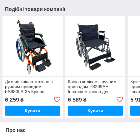
Подібні товари компанії
Дитяче крісло колісне з
Крісло колісне з ручним
Кріс
ручним приводом
приводом FS209AE
при
FS980LA-35 Крісло-
Інвалідне крісло для
Інва
коляска для людей з
малорухливих людей
руч
6 259
6 589
5 9
₴
₴
обмеженими
можливостями
Купити
Купити
Про нас