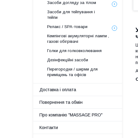
Засоби догляду за тілом
Засоби для тейпування і
тейпи
Релакс / SPA-товари
Кемпінгові акумуляторні лампи ,
газові обігрівачі
Голки для голковколювання
к
н
Дезінфекційні засоби
п
Перегородки / ширми для
А
приміщень та офісів
Доставка і оплата
Повернення та обмін
Про компанію "MASSAGE PRO"
Контакти