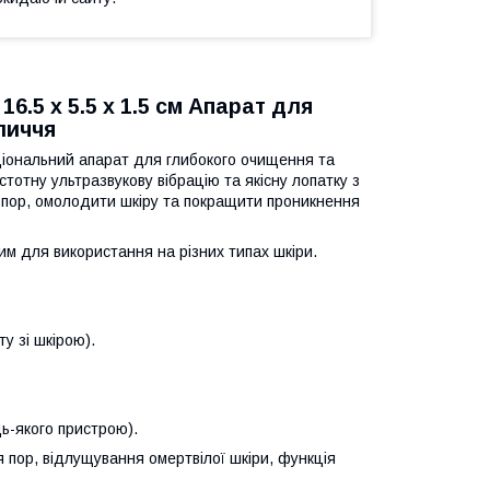
.5 х 5.5 х 1.5 см Апарат для
бличчя
іональний апарат для глибокого очищення та
отну ультразвукову вібрацію та якісну лопатку з
з пор, омолодити шкіру та покращити проникнення
им для використання на різних типах шкіри.
у зі шкірою).
ь-якого пристрою).
пор, відлущування омертвілої шкіри, функція