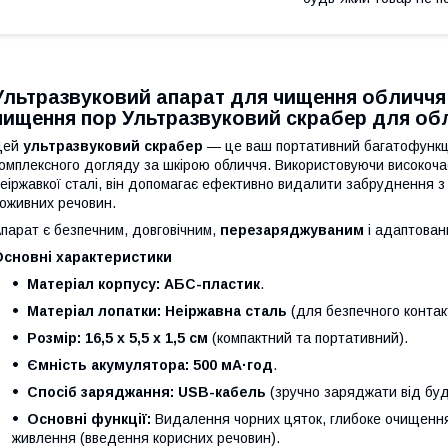
Ультразвуковий апарат для чищення обличчя 16
чищення пор Ультразвуковий скрабер для о
Цей
ультразвуковий скрабер
— це ваш портативний багатофункц
омплексного догляду за шкірою обличчя. Використовуючи високочаст
еіржавкої сталі, він допомагає ефективно видалити забруднення 
оживних речовин.
парат є безпечним, довговічним,
перезаряджуваним
і адаптован
Основні характеристики
Матеріал корпусу:
АБС-пластик
.
Матеріал лопатки:
Неіржавна сталь
(для безпечного контакт
Розмір:
16,5 х 5,5 х 1,5 см
(компактний та портативний).
Ємність акумулятора:
500 мА·год
.
Спосіб заряджання:
USB-кабель
(зручно заряджати від буд
Основні функції:
Видалення чорних цяток, глибоке очищення 
живлення (введення корисних речовин).