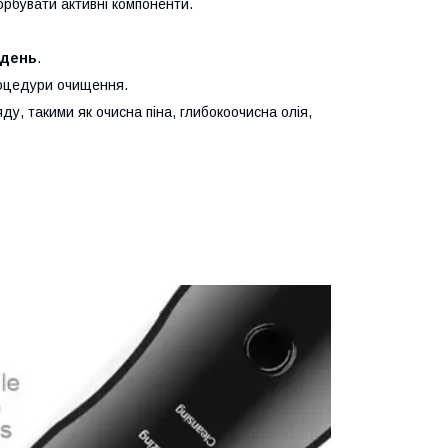
орбувати активні компоненти.
ждень
.
роцедури очищення.
у, такими як очисна піна, глибокоочисна олія,