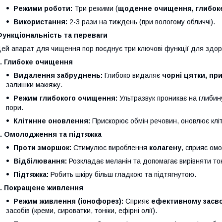
Режими роботи:
Три режими (
щоденне очищення, глибок
Використання:
2-3 рази на тиждень (при вологому обличчі).
Функціональність та переваги
ей апарат для чищення пор поєднує три ключові функції для здоро
1. Глибоке очищення
Видалення забруднень:
Глибоко видаляє
чорні цятки, пр
залишки макіяжу.
Режим глибокого очищення:
Ультразвук проникає на глиби
пори.
Клітинне оновлення:
Прискорює обмін речовин, оновлює кліт
2. Омолодження та підтяжка
Проти зморшок:
Стимулює вироблення
колагену
, сприяє о
Відбілювання:
Розкладає меланін та допомагає вирівняти тон
Підтяжка:
Робить шкіру більш гладкою та підтягнутою.
3. Покращене живлення
Режим живлення (іонофорез):
Сприяє
ефективному засв
засобів (креми, сироватки, тоніки, ефірні олії).