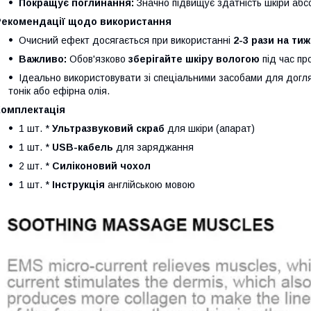
Покращує поглинання:
Значно підвищує здатність шкіри абс
Рекомендації щодо використання
Очисний ефект досягається при використанні
2-3 рази на ти
Важливо:
Обов'язково
зберігайте шкіру вологою
під час п
Ідеально використовувати зі спеціальними засобами для догляд
тонік або ефірна олія.
Комплектація
1 шт. *
Ультразвуковий скраб
для шкіри (апарат)
1 шт. *
USB-кабель
для заряджання
2 шт. *
Силіконовий чохол
1 шт. *
Інструкція
англійською мовою