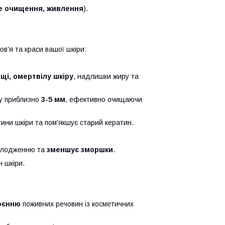
е очищення, живлення
).
в'я та краси вашої шкіри:
ищі, омертвілу шкіру
, надлишки жиру та
ну приблизно
3-5 мм
, ефективно очищаючи
ини шкіри та пом'якшує старий кератин.
молодженню та
зменшує зморшки
.
 шкіри.
оєнню
поживних речовин із косметичних