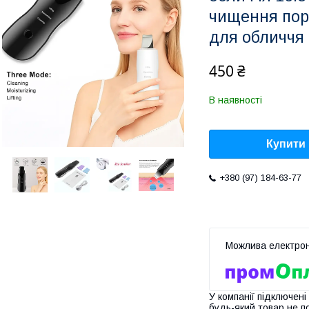
чищення пор
для обличчя
450 ₴
В наявності
Купити
+380 (97) 184-63-77
У компанії підключені
будь-який товар не п