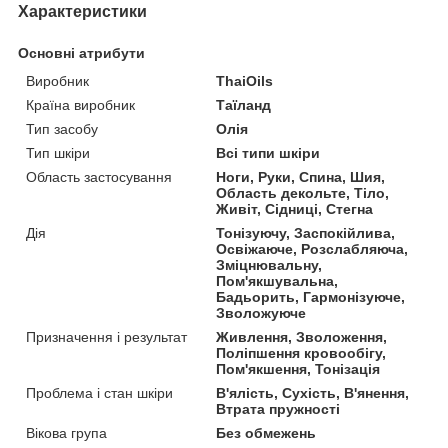
Характеристики
Основні атрибути
Виробник
ThaiOils
Країна виробник
Таїланд
Тип засобу
Олія
Тип шкіри
Всі типи шкіри
Область застосування
Ноги, Руки, Спина, Шия,
Область декольте, Тіло,
Живіт, Сідниці, Стегна
Дія
Тонізуючу, Заспокійлива,
Освіжаюче, Розслабляюча,
Зміцнювальну,
Пом'якшувальна,
Бадьорить, Гармонізуюче,
Зволожуюче
Призначення і результат
Живлення, Зволоження,
Поліпшення кровообігу,
Пом'якшення, Тонізація
Проблема і стан шкіри
В'ялість, Сухість, В'янення,
Втрата пружності
Вікова група
Без обмежень