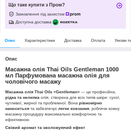
Що таке купити з Пром?
Замовлення під захистом
Доступна доставка
Опис
Характеристики
Доставка
Оплата
Умови п
Опис
Масажна олія Thai Oils Gentleman 1000
мл Парфумована масажна олія для
чоловічого масажу
Масажна олія Thai Oils «Gentleman»
— це професійна,
рідка та нелипка
олія, створена для всіх типів шкіри: сухої,
чутливої, жирної та проблемної. Вона
рівномірно
наноситься
та забезпечує
легке ковзання
, роблячи кожну
масажну процедуру максимально комфортною та
ефективною.
Свіжий аромат та зволожуючий ефект