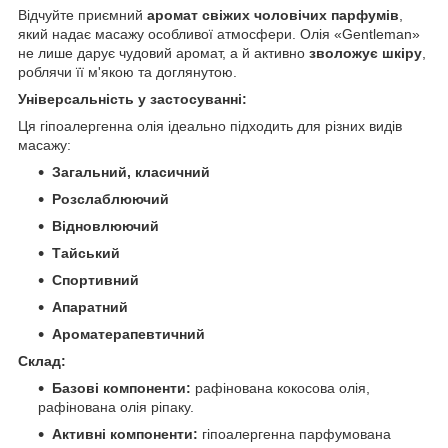
Відчуйте приємний
аромат свіжих чоловічих парфумів
,
який надає масажу особливої атмосфери. Олія «Gentleman»
не лише дарує чудовий аромат, а й активно
зволожує шкіру
,
роблячи її м'якою та доглянутою.
Універсальність у застосуванні:
Ця гіпоалергенна олія ідеально підходить для різних видів
масажу:
Загальний, класичний
Розслаблюючий
Відновлюючий
Тайський
Спортивний
Апаратний
Ароматерапевтичний
Склад:
Базові компоненти:
рафінована кокосова олія,
рафінована олія ріпаку.
Активні компоненти:
гіпоалергенна парфумована