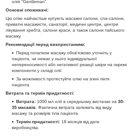
олія “Gentleman”.
Основні споживачі:
Цю олію найчастіше купують масажні салони, спа-салони,
приватні масажисти, санаторії, медичні центри, центри
лікування хребта, салони краси, а також салони тайського
масажу.
Рекомендації перед використанням:
Перед початком масажу обов'язково уточніть у
пацієнта, чи немає у нього індивідуальної
непереносимості або негативної реакції шкіри на окремі
компоненти у складі олії.
За можливості протестуйте олію на згині ліктя
пацієнта.
Витрата та термін придатності:
Витрата:
1000 мл олії в середньому вистачає на
30-
35 масажів
. Фактична витрата залежить від виду
масажу та розмірів тіла пацієнта.
Термін придатності:
18 місяців від дати
виробництва.