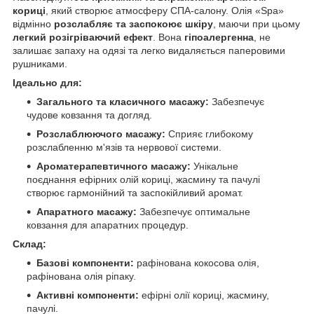
кориці
, який створює атмосферу СПА-салону. Олія «Spa»
відмінно
розслабляє та заспокоює шкіру
, маючи при цьому
легкий розігріваючий ефект
. Вона
гіпоалергенна
, не
залишає запаху на одязі та легко видаляється паперовими
рушниками.
Ідеально для:
Загального та класичного масажу:
Забезпечує
чудове ковзання та догляд.
Розслаблюючого масажу:
Сприяє глибокому
розслабленню м'язів та нервової системи.
Ароматерапевтичного масажу:
Унікальне
поєднання ефірних олій кориці, жасмину та пачулі
створює гармонійний та заспокійливий аромат.
Апаратного масажу:
Забезпечує оптимальне
ковзання для апаратних процедур.
Склад:
Базові компоненти:
рафінована кокосова олія,
рафінована олія ріпаку.
Активні компоненти:
ефірні олії кориці, жасмину,
пачулі.