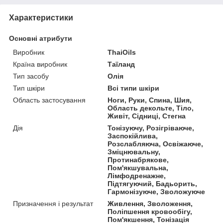
Характеристики
Основні атрибути
Виробник
ThaiOils
Країна виробник
Таїланд
Тип засобу
Олія
Тип шкіри
Всі типи шкіри
Область застосування
Ноги, Руки, Спина, Шия,
Область декольте, Тіло,
Живіт, Сідниці, Стегна
Дія
Тонізуючу, Розігріваюче,
Заспокійлива,
Розслабляюча, Освіжаюче,
Зміцнювальну,
Протинабрякове,
Пом'якшувальна,
Лімфодренажне,
Підтягуючий, Бадьорить,
Гармонізуюче, Зволожуюче
Призначення і результат
Живлення, Зволоження,
Поліпшення кровообігу,
Пом'якшення, Тонізація