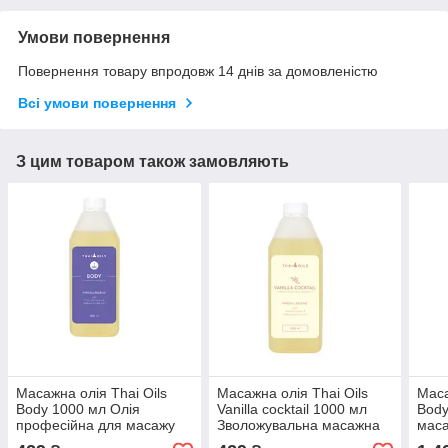
Умови повернення
Повернення товару впродовж 14 днів за домовленістю
Всі умови повернення
З цим товаром також замовляють
Масажна олія Thai Oils
Масажна олія Thai Oils
Маса
Body 1000 мл Олія
Vanilla cocktail 1000 мл
Body
професійна для масажу
Зволожувальна масажна
маса
Ароматна олія для
олія Ароматизована олія
олія