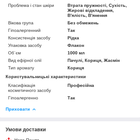
Проблема і стан шкіри
Втрата пружності, Сухість,
Жирові відкладення,
В'ялість, В'янення
Вікова група
Без обмежень
Гіпоалергенний
Так
Консистенція засобу
Рідка
Упаковка засобу
Флакон
Об`єм
1000 мл
Вид ефірної олії
Пачулі, Кориця, Жасмін
Тип аромату
Кориця
Користувальницькі характеристики
Класифікація
Професійна
косметичного засобу
Гіпоалергенно
Так
Приховати
Умови доставки