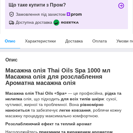
Що таке купити з Пром?
Замовлення під захистом
Доступна доставка
Опис
Характеристики
Доставка
Оплата
Умови п
Опис
Масажна олія Thai Oils Spa 1000 мл
Масажна олія для розслаблення
Ароматна масажна олія
Масажна олія Thai Oils «Spa»
— це професійна,
рідка та
нелипка
олія, що підходить
для всіх типів шкіри
: сухої,
чутливої, жирної та проблемної. Вона
рівномірно
наноситься
та забезпечує
легке ковзання
, роблячи кожну
масажну процедуру максимально комфортною.
Розслаблюючий ефект та теплий аромат
Насолоджуйтесь
приємним та вираженим ароматом