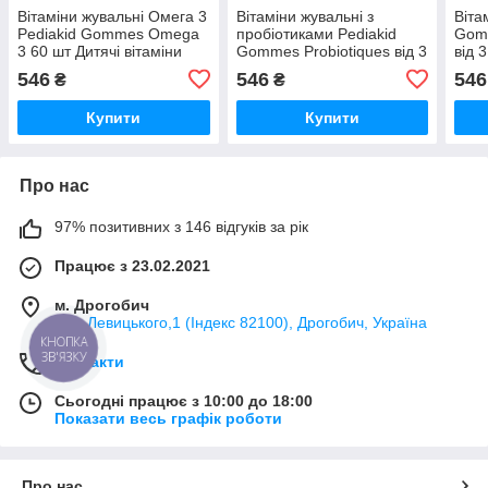
Вітаміни жувальні Омега 3
Вітаміни жувальні з
Віта
Pediakid Gommes Omega
пробіотиками Pediakid
Gomm
3 60 шт Дитячі вітаміни
Gommes Probiotiques від 3
від 
для нервової системи
років 60 шт Дитячі вітаміни
Нату
546
546
546
₴
₴
жувальні
Дитя
Купити
Купити
Про нас
97% позитивних з 146 відгуків за рік
Працює з 23.02.2021
м. Дрогобич
вул. Левицького,1 (Індекс 82100), Дрогобич, Україна
КНОПКА
ЗВ'ЯЗКУ
Контакти
Сьогодні працює з 10:00 до 18:00
Показати весь графік роботи
Про нас