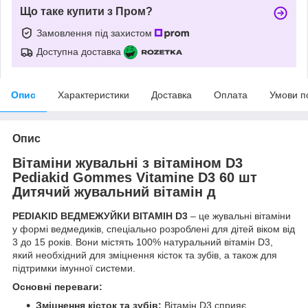
Що таке купити з Пром?
Замовлення під захистом
Доступна доставка
Опис
Характеристики
Доставка
Оплата
Умови п
Опис
Вітаміни жувальні з вітаміном D3
Pediakid Gommes Vitamine D3 60 шт
Дитячий жувальний вітамін д
PEDIAKID ВЕДМЕЖУЙКИ ВІТАМІН D3
– це жувальні вітаміни
у формі ведмедиків, спеціально розроблені для дітей віком від
3 до 15 років. Вони містять 100% натуральний вітамін D3,
який необхідний для зміцнення кісток та зубів, а також для
підтримки імунної системи.
Основні переваги:
Зміцнення кісток та зубів:
Вітамін D3 сприяє