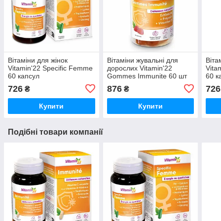
Вітаміни для жінок
Вітаміни жувальні для
Віта
Vitamin'22 Specific Femme
дорослих Vitamin'22
Vita
60 капсул
Gommes Immunite 60 шт
60 к
Мультивітамінний
Жувальні пастилки для
Зага
726
876
726
₴
₴
комплекс для жінок
імунітету
віта
Купити
Купити
Подібні товари компанії