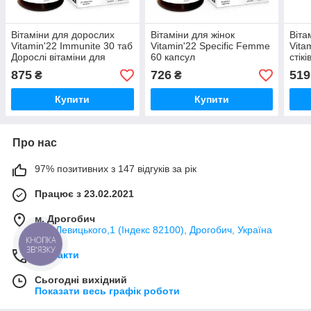
Вітаміни для дорослих
Вітаміни для жінок
Віта
Vitamin'22 Immunite 30 таб
Vitamin'22 Specific Femme
Vita
Дорослі вітаміни для
60 капсул
стік
імунітету Комплекс
Мультивітамінний
для 
875
726
519
₴
₴
вітамінів
комплекс для жінок
сил
Купити
Купити
Про нас
97% позитивних з 147 відгуків за рік
Працює з 23.02.2021
м. Дрогобич
вул. Левицького,1 (Індекс 82100), Дрогобич, Україна
КНОПКА
ЗВ'ЯЗКУ
Контакти
Сьогодні вихідний
Показати весь графік роботи