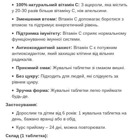
100% натуральний вітамін С:
З ацероли, яка містить
у 20-30 разів більше вітаміну С, ніж апельсини.
Зменшення втоми:
Вітамін С допомагає боротися з
втомою та підтримує енергетичний рівень.
Підтримка імунітету:
Вітамін С сприяє нормальному
функціонуванню імунної системи.
Антиоксидантний захист:
Вітамін С є потужним
антиоксидантом, який захищає клітини від вільних
радикалів.
Приємний смак:
Жувальні таблетки зі смаком вишні.
Без цукру:
Підходить для людей, які слідкують за
рівнем цукру.
Зручна форма:
Жувальні таблетки легко приймати
будь-де.
Застосування:
Дорослим та дітям від 6 років: 1 жувальна таблетка на
день, бажано вранці або в обід.
Курс прийому – 24 дні, можна повторювати.
Склад (1 таблетка):