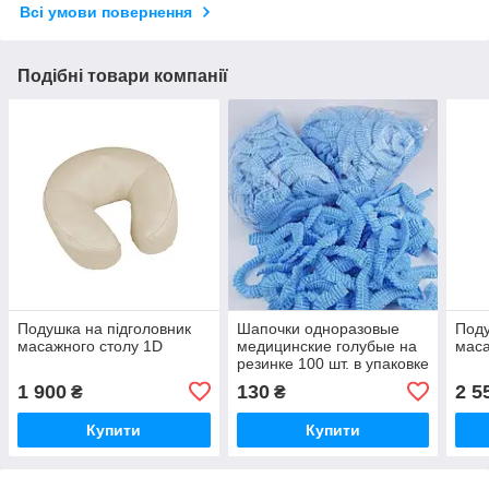
Всі умови повернення
Подібні товари компанії
Подушка на підголовник
Шапочки одноразовые
Поду
масажного столу 1D
медицинские голубые на
маса
резинке 100 шт. в упаковке
1 900
130
2 5
₴
₴
Купити
Купити