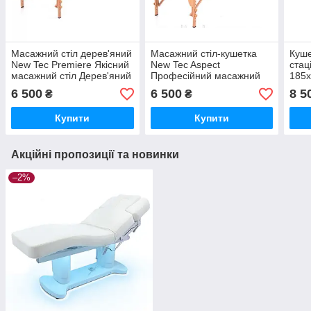
Масажний стіл дерев'яний
Масажний стіл-кушетка
Куше
New Tec Premiere Якісний
New Tec Aspect
стац
масажний стіл Дерев'яний
Професійний масажний
185х
стіл для масажу
стіл Стіл-кушетка для
для
6 500
6 500
8 5
₴
₴
масажу
Косм
Купити
Купити
Акційні пропозиції та новинки
–2%