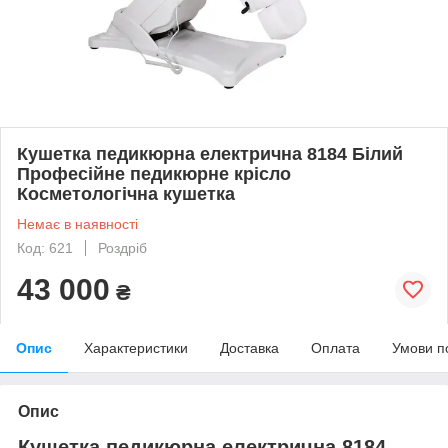
Кушетка педикюрна електрична 8184 Білий
Професійне педикюрне крісло
Косметологічна кушетка
Немає в наявності
Код: 621
Роздріб
43 000
₴
Опис
Характеристики
Доставка
Оплата
Умови п
Опис
Кушетка педикюрна електрична 8184