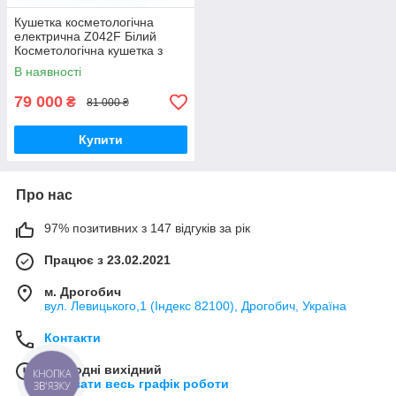
Кушетка косметологічна
електрична Z042F Білий
Косметологічна кушетка з
підігрівом Кушетка для
В наявності
салону
79 000
₴
81 000 ₴
Купити
Про нас
97% позитивних з 147 відгуків за рік
Працює з 23.02.2021
м. Дрогобич
вул. Левицького,1 (Індекс 82100), Дрогобич, Україна
Контакти
Сьогодні вихідний
КНОПКА
Показати весь графік роботи
ЗВ'ЯЗКУ