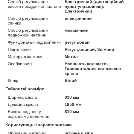
Спосіб регулювання
Електричний (дистанційний
висоти посадочної частини
пульт управління),
Електричний
Спосіб регулювання
електричний
спинки
Спосіб регулювання
механічний
подножной частини
Функціональні підлокітники
регульовані
Підголовник
Регульований, Знімний
Матеріал каркасу
Метал
Особливості
Наявність коліщаток,
Горизонтальне положення
крісла
Колір
Білий
Габаритні розміри
Ширина крісла
830 мм
Довжина крісла
1850 мм
Висота сидіння у
810 мм
верхньому положенні
Користувацькі характеристики
Оббивний матеріал
штучна шкіра