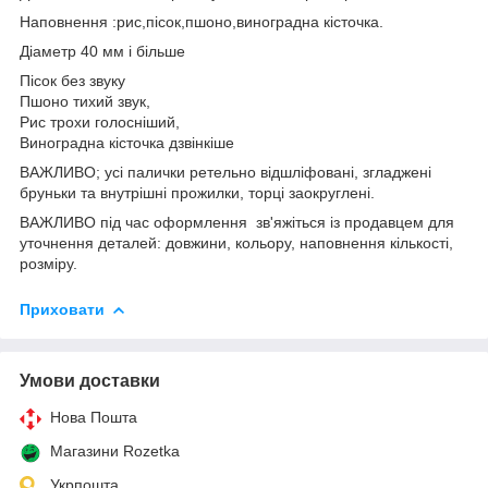
Наповнення :рис,пісок,пшоно,виноградна кісточка.
Діаметр 40 мм і більше
Пісок без звуку
Пшоно тихий звук,
Рис трохи голосніший,
Виноградна кісточка дзвінкіше
ВАЖЛИВО; усі палички ретельно відшліфовані, згладжені
бруньки та внутрішні прожилки, торці заокруглені.
ВАЖЛИВО під час оформлення зв'яжіться із продавцем для
уточнення деталей: довжини, кольору, наповнення кількості,
розміру.
Приховати
Умови доставки
Нова Пошта
Магазини Rozetka
Укрпошта