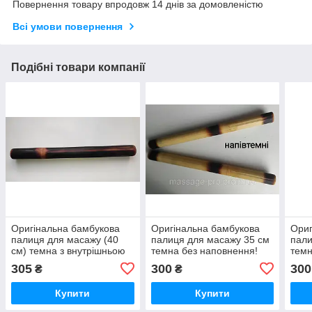
Повернення товару впродовж 14 днів за домовленістю
Всі умови повернення
Подібні товари компанії
Оригінальна бамбукова
Оригінальна бамбукова
Ориг
палиця для масажу (40
палиця для масажу 35 см
пали
см) темна з внутрішньою
темна без наповнення!
темн
прожилкою з
Діаметр від 3-4.5см
Діам
305
300
300
₴
₴
наповненням .Діаметр 3-
4,5см!!!
Купити
Купити