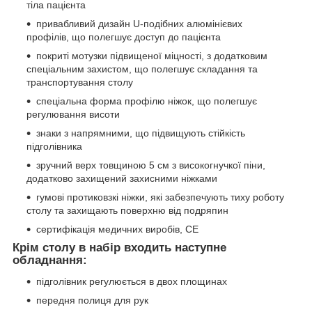
тіла пацієнта
привабливий дизайн U-подібних алюмінієвих
профілів, що полегшує доступ до пацієнта
покриті мотузки підвищеної міцності, з додатковим
спеціальним захистом, що полегшує складання та
транспортування столу
спеціальна форма профілю ніжок, що полегшує
регулювання висоти
знаки з напрямними, що підвищують стійкість
підголівника
зручний верх товщиною 5 см з високогнучкої піни,
додатково захищений захисними ніжками
гумові протиковзкі ніжки, які забезпечують тиху роботу
столу та захищають поверхню від подряпин
сертифікація медичних виробів, CE
Крім столу в набір входить наступне
обладнання:
підголівник регулюється в двох площинах
передня полиця для рук