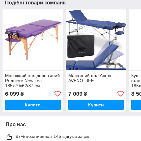
Подібні товари компанії
Масажний стіл дерев'яний
Масажний стіл Адель
Куше
Premiere New Tec
AVENO LIFE
стац
185х70х62/87 см
185х
Масажний стіл для салону
для
6 099
7 009
8 5
₴
₴
Професійний стіл для
Косм
масажу
Купити
Купити
Про нас
97% позитивних з 146 відгуків за рік