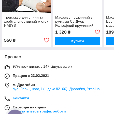
Тренажер для спини та
Масажер пружинний з
Маса
хребта, спортивний місток
ручками Су-Джок
Epp 
HABYS
Рельєфний пружинний
маса
масажер Масажер-дуга
для 
1 320
189
₴
Інарі масажер
маса
550
₴
Купити
Про нас
97% позитивних з 147 відгуків за рік
Працює з 23.02.2021
м. Дрогобич
вул. Левицького,1 (Індекс 82100), Дрогобич, Україна
Контакти
Сьогодні вихідний
Показати весь графік роботи