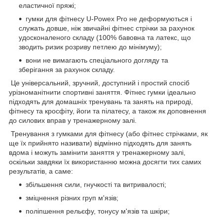
еластичної пряжі;
гумки для фітнесу U-Powex Pro не деформуються і
служать довше, ніж звичайні фітнес стрічки за рахунок
удосконаленого складу (100% бавовна та латекс, що
зводить ризик розриву петлею до мінімуму);
вони не вимагають спеціального догляду та
зберігання за рахунок складу.
Це універсальний, зручний, доступний і простий спосіб
урізноманітнити спортивні заняття. Фітнес гумки ідеально
підходять для домашніх тренувань та занять на природі,
фітнесу та кросфіту, йоги та пілатесу, а також як доповнення
до силових вправ у тренажерному залі.
Тренування з гумками для фітнесу (або фітнес стрічками, як
ще їх прийнято називати) відмінно підходять для занять
вдома і можуть замінити заняття у тренажерному залі,
оскільки завдяки їх використанню можна досягти тих самих
результатів, а саме:
збільшення сили, гнучкості та витривалості;
зміцнення різних груп м'язів;
поліпшення рельєфу, тонусу м'язів та шкіри;