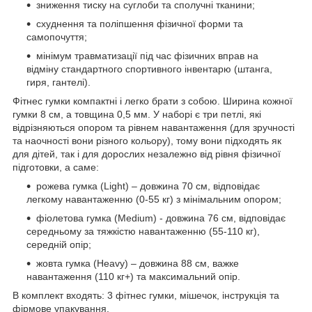
зниження тиску на суглоби та сполучні тканини;
схуднення та поліпшення фізичної форми та
самопочуття;
мінімум травматизації під час фізичних вправ на
відміну стандартного спортивного інвентарю (штанга,
гиря, гантелі).
Фітнес гумки компактні і легко брати з собою. Ширина кожної
гумки 8 см, а товщина 0,5 мм. У наборі є три петлі, які
відрізняються опором та рівнем навантаження (для зручності
та наочності вони різного кольору), тому вони підходять як
для дітей, так і для дорослих незалежно від рівня фізичної
підготовки, а саме:
рожева гумка (Light) – довжина 70 см, відповідає
легкому навантаженню (0-55 кг) з мінімальним опором;
фіолетова гумка (Medium) - довжина 76 см, відповідає
середньому за тяжкістю навантаженню (55-110 кг),
середній опір;
жовта гумка (Heavy) – довжина 88 см, важке
навантаження (110 кг+) та максимальний опір.
В комплект входять: 3 фітнес гумки, мішечок, інструкція та
фірмове упакування.