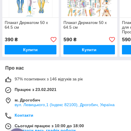
Плакат Дерматом 50 x
Плакат Дерматом 50 x
Плак
64.5 см
64.5 см
для 
Про
демо
390
590
590
₴
₴
Купити
Купити
Про нас
97% позитивних з 146 відгуків за рік
Працює з 23.02.2021
м. Дрогобич
вул. Левицького,1 (Індекс 82100), Дрогобич, Україна
Контакти
Сьогодні працює з 10:00 до 18:00
Показати весь графік роботи