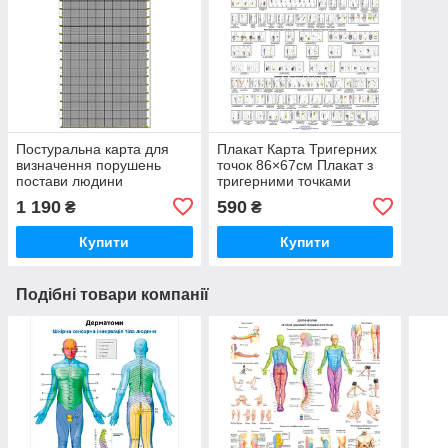
Постуральна карта для
Плакат Карта Тригерних
визначення порушень
точок 86×67см Плакат з
постави людини
тригерними точками
2230х1080мм без
голови та шиї Плакат для
1 190
590
₴
₴
люверсів
масажного кабінету
Купити
Купити
Подібні товари компанії