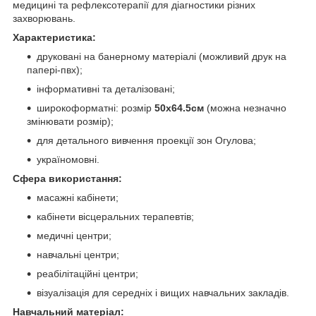
медицині та рефлексотерапії для діагностики різних
захворювань.
Характеристика:
друковані на банерному матеріалі (можливий друк на
папері-пвх);
інформативні та деталізовані;
широкоформатні: розмір
50x64.5см
(можна незначно
змінювати розмір);
для детального вивчення проекції зон Огулова;
україномовні.
Сфера використання:
масажні кабінети;
кабінети вісцеральних терапевтів;
медичні центри;
навчальні центри;
реабілітаційні центри;
візуалізація для середніх і вищих навчальних закладів.
Навчальний матеріал: