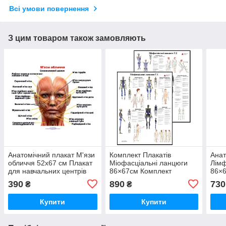
Всі умови повернення
З цим товаром також замовляють
Анатомічний плакат М'язи
Комплект Плакатів
Анат
обличчя 52х67 см Плакат
Міофасціальні ланцюги
Лімф
для навчальних центрів
86×67см Комплект
86×6
Плакат із м'язами обличчя
плакатів із 2 частин
плак
390
890
730
₴
₴
людини
Вивчення міофасціальних
сис
і м'язових ланцюгів
Купити
Купити
анатомі