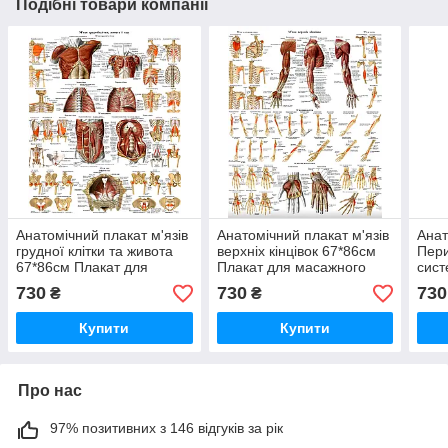
Подібні товари компанії
Анатомічний плакат м'язів
Анатомічний плакат м'язів
Анат
грудної клітки та живота
верхніх кінцівок 67*86см
Пер
67*86см Плакат для
Плакат для масажного
сист
масажного кабінету
кабінету Медичний плакат
Про
730
730
730
₴
₴
Медичний плакат
плак
Купити
Купити
Про нас
97% позитивних з 146 відгуків за рік