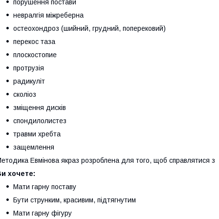
порушення постави
невралгія міжреберна
остеохондроз (шийний, грудний, поперековий)
перекос таза
плоскостопие
протрузія
радикуліт
сколіоз
зміщення дисків
спондилолистез
травми хребта
защемлення
етодика Евмінова якраз розроблена для того, щоб справлятися з
Ви хочете:
Мати гарну поставу
Бути струнким, красивим, підтягнутим
Мати гарну фігуру