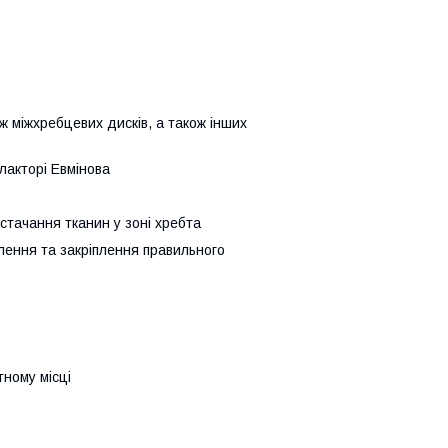
иж міжхребцевих дисків, а також інших
лакторі Евмінова
стачання тканин у зоні хребта
лення та закріплення правильного
тному місці