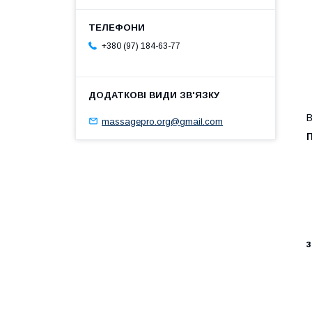
+380 (97) 184-63-77
В
massagepro.org@gmail.com
з