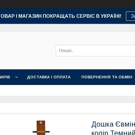
ТОВАР І МАГАЗИН ПОКРАЩАТЬ СЕРВІС В УКРАЇНІ!
З
АРІВ
ДОСТАВКА І ОПЛАТА
ПОВЕРНЕННЯ ТА ОБМІН
Дошка Євмін
колір Темни