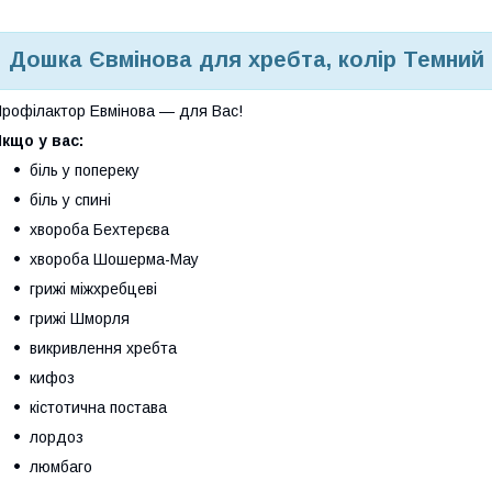
Дошка Євмінова для хребта,
колір Темний
рофілактор Евмінова — для Вас!
кщо у вас:
біль у попереку
біль у спині
хвороба Бехтерєва
хвороба Шошерма-Мау
грижі міжхребцеві
грижі Шморля
викривлення хребта
кифоз
кістотична постава
лордоз
люмбаго