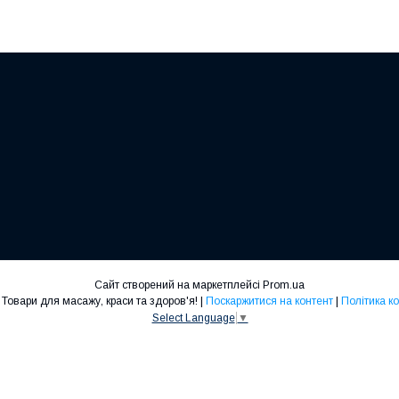
Сайт створений на маркетплейсі
Prom.ua
"Massage Pro": Товари для масажу, краси та здоров'я! |
Поскаржитися на контент
|
Політика к
Select Language
▼