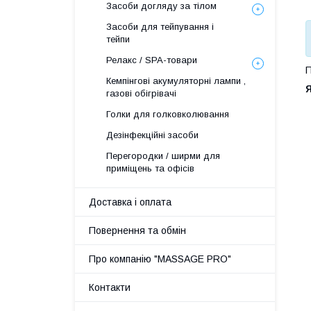
Засоби догляду за тілом
Засоби для тейпування і
тейпи
Релакс / SPA-товари
П
Кемпінгові акумуляторні лампи ,
Я
газові обігрівачі
Голки для голковколювання
Дезінфекційні засоби
Перегородки / ширми для
приміщень та офісів
Доставка і оплата
Повернення та обмін
Про компанію "MASSAGE PRO"
Контакти