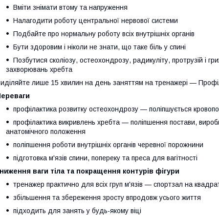
Вміти знімати втому та напруження
Налагодити роботу центральної нервової системи
Подбайте про нормальну роботу всіх внутрішніх органів
Бути здоровим і ніколи не знати, що таке біль у спині
Позбутися сколіозу, остеохондрозу, радикуліту, протрузій і гр
захворювань хребта
иділяйте лише 15 хвилин на день заняттям на тренажері — Профі
Переваги
профілактика розвитку остеохондрозу — поліпшується кровопо
профілактика викривлень хребта — поліпшення постави, вироб
анатомічного положення
поліпшення роботи внутрішніх органів черевної порожнини
підготовка м'язів спини, попереку та преса для вагітності
ниження ваги тіла та покращення контурів фігури
тренажер практично для всіх груп м'язів — спортзал на квадра
збільшення та збереження зросту впродовж усього життя
підходить для занять у будь-якому віці