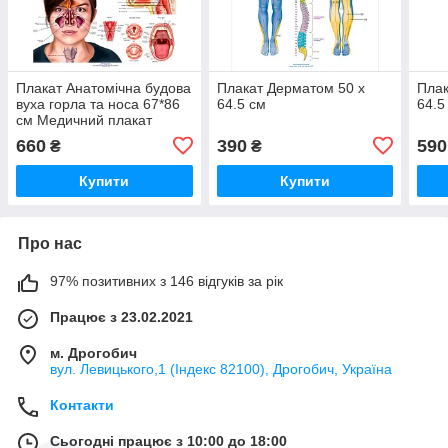
Плакат Анатомічна будова
Плакат Дерматом 50 x
Плак
вуха горла та носа 67*86
64.5 см
64.5
см Медичний плакат
Анатомічний плакат
660
390
590
₴
₴
Купити
Купити
Про нас
97% позитивних з 146 відгуків за рік
Працює з 23.02.2021
м. Дрогобич
вул. Левицького,1 (Індекс 82100), Дрогобич, Україна
Контакти
Сьогодні працює з 10:00 до 18:00