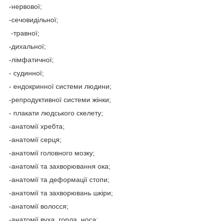
-нервової;
-сечовидільної;
-травної;
-дихальної;
-лімфатичної;
- судинної;
- ендокринної системи людини;
-репродуктивної системи жінки;
- плакати людського скелету;
-анатомії хребта;
-анатомії серця;
-анатомії головного мозку;
-анатомії та захворювання ока;
-анатомії та деформації стопи;
-анатомії та захворювань шкіри;
-анатомії волосся;
-анатомії вуха, горла, носа;