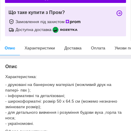
Що таке купити з Пром?
Замовлення під захистом
Доступна доставка
Опис
Характеристики
Доставка
Оплата
Умови п
Опис
Характеристика:
- друковані на банерному матеріалі (можливий друк на
папері- пвх );
- інформативні та деталізовані;
- широкоформатні: розмір 50 x 64.5 см (можемо незначно
змінювати розмір);
- для детального вивчення і розуміння будови вуха ,горла та
носа;
- україномовні.