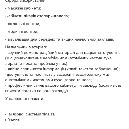
Сфера використання:
- масажні кабінети;
-кабінети лікарів отоларингологів;
-навчальні центри;
- медичні центри;
- візуалізація для середніх та вищих навчальних закладів.
Навчальний матеріал:
- зручний демонстраційний матеріал для пацієнтів, студентів
(місцезнаходження необхідних анатомічних частин вуха
,горла та носа та проблем у них);
- якісне сприйняття інформації (чіткий текст та зображення);
-доступність та наочність у засвоєнні взаємозв'язку між
анатомічними частинами вуха ,горла та носа;
- професійний стиль вашого кабінету, чи закладу (можливість
вписати логотип вашого закладу).
У наявності плакати:
- м'язової системи тіла та
обличчя;