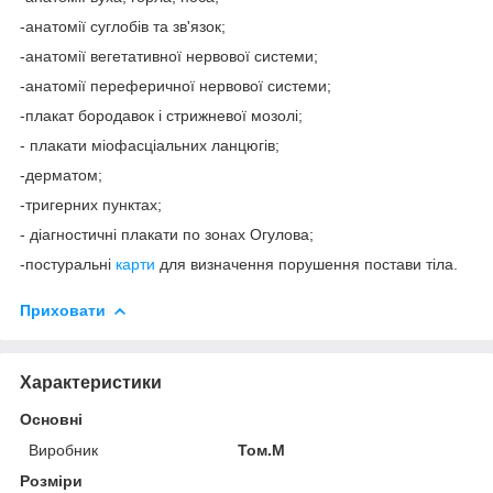
-анатомії суглобів та зв'язок;
-анатомії вегетативної нервової системи;
-анатомії переферичної нервової системи;
-плакат бородавок і стрижневої мозолі;
- плакати міофасціальних ланцюгів;
-дерматом;
-тригерних пунктах;
- діагностичні плакати по зонах Огулова;
-постуральні
карти
для визначення порушення постави тіла.
Приховати
Характеристики
Основні
Виробник
Том.М
Розміри