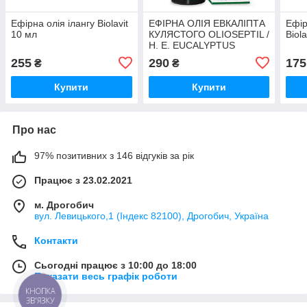
Ефірна олія ілангу Biolavit
ЕФІРНА ОЛІЯ ЕВКАЛІПТА
Ефір
10 мл
КУЛЯСТОГО OLIOSEPTIL /
Biol
H. E. EUCALYPTUS
GLOBULUS -
255
290
175
₴
₴
ХЕМОТИПОВАНА
ОРГАНІЧНА HEBBD, 10
Купити
Купити
МЛ (OL20)
Про нас
97% позитивних з 146 відгуків за рік
Працює з 23.02.2021
м. Дрогобич
вул. Левицького,1 (Індекс 82100), Дрогобич, Україна
Контакти
Сьогодні працює з 10:00 до 18:00
Показати весь графік роботи
КНОПКА
ЗВ'ЯЗКУ