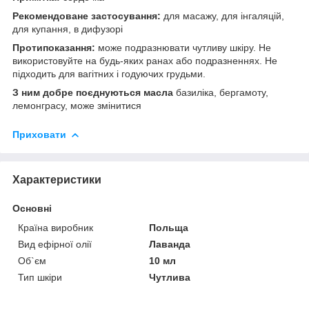
Рекомендоване застосування:
для масажу, для інгаляцій,
для купання, в дифузорі
Протипоказання:
може подразнювати чутливу шкіру. Не
використовуйте на будь-яких ранах або подразненнях. Не
підходить для вагітних і годуючих грудьми.
З ним добре поєднуються масла
базиліка, бергамоту,
лемонграсу, може змінитися
Приховати
Характеристики
Основні
Країна виробник
Польща
Вид ефірної олії
Лаванда
Об`єм
10 мл
Тип шкіри
Чутлива