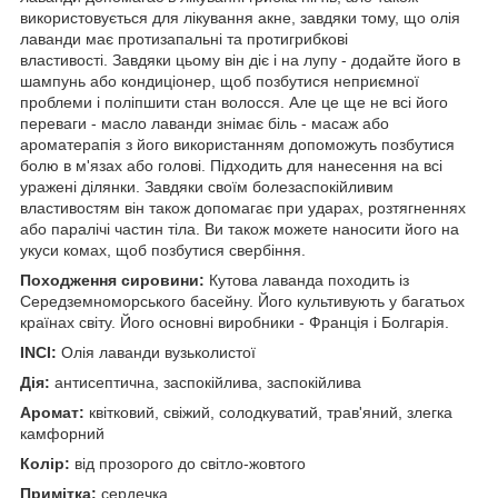
використовується для лікування акне, завдяки тому, що олія
лаванди має протизапальні та протигрибкові
властивості. Завдяки цьому він діє і на лупу - додайте його в
шампунь або кондиціонер, щоб позбутися неприємної
проблеми і поліпшити стан волосся. Але це ще не всі його
переваги - масло лаванди знімає біль - масаж або
ароматерапія з його використанням допоможуть позбутися
болю в м'язах або голові. Підходить для нанесення на всі
уражені ділянки. Завдяки своїм болезаспокійливим
властивостям він також допомагає при ударах, розтягненнях
або паралічі частин тіла. Ви також можете наносити його на
укуси комах, щоб позбутися свербіння.
Походження сировини:
Кутова лаванда походить із
Середземноморського басейну. Його культивують у багатьох
країнах світу. Його основні виробники - Франція і Болгарія.
INCI:
Олія лаванди вузьколистої
Дія:
антисептична, заспокійлива, заспокійлива
Аромат:
квітковий, свіжий, солодкуватий, трав'яний, злегка
камфорний
Колір:
від прозорого до світло-жовтого
Примітка:
сердечка