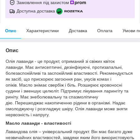
Замовлення під захистом
Доступна доставка
Опис
Характеристики
Доставка
Оплата
Умови п
Опис
Олія лаванди - це продукт, отриманий зі свіжих квіток
лаванди. Має антисептичні, дезінфікуючі, протизапальні,
болезаспокійливі та заспокійливі властивості. Рекомендується
як засіб, що прискорює загоєння ран, укусів комах і
опіків. Масло знімає свербіж і біль. Розширює кровоносні
судини і зменшує целюліт. Підтримує лікування ларингіту та
риніту. Має знеболювальну та спазмолітичну
дію. Перешкоджає накопиченню рідини в організмі. Надає
омолоджуючу і розгладжує шкіру. Олія лаванди може зняти
нервозність і напругу.
Масло лаванди - властивості
Лавандова олія – універсальний продукт. Він має багато дуже
незвичайних властивостей, завдяки яким його використовують