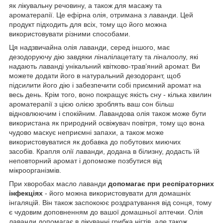
як лікувальну речовину, а також для масажу та
ароматерапії. Це ефірна олія, отримана з лаванди. Цей
продукт підходить для всіх, тому що його можна
використовувати різними способами.
Ця надзвичайна олія лаванди, серед іншого, має
дезодоруючу дію завдяки ліналілацетату та ліналоолу, які
надають лаванді унікальний квітково-трав’яний аромат. Ви
можете додати його в натуральний дезодорант, щоб
підсилити його дію і забезпечити собі приємний аромат на
весь день. Крім того, воно покращує якість сну - кілька хвилин
ароматерапії з цією олією зроблять ваш сон більш
відновлюючим і спокійним. Лавандова олія також може бути
використана як природний освіжувач повітря, тому що вона
чудово маскує неприємні запахи, а також може
використовуватися як добавка до побутових миючих
засобів. Крапля олії лаванди, додана в білизну, додасть їй
неповторний аромат і допоможе позбутися від
мікроорганізмів.
При хворобах масло лаванди
допомагає при респіраторних
інфекціях
- його можна використовувати для домашніх
інгаляцій. Він також заспокоює роздратування від сонця, тому
є чудовим доповненням до вашої домашньої аптечки. Олія
лаванди допомагає в лікуванні грибка нігтів, але також