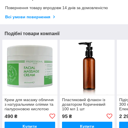
Повернення товару впродовж 14 днів за домовленістю
Всі умови повернення
Подібні товари компанії
Крем для масажу обличчя
Пластиковий флакон із
Піді
з натуральними оліями та
дозатором Коричневий
300 
гіалуроновою кислотою
100 мл 1 шт
Елек
300 мл Красота та
Багаторазовий флакон із
Маса
490
95
2 2
₴
₴
Здоров'я
дозатором
Купити
Купити