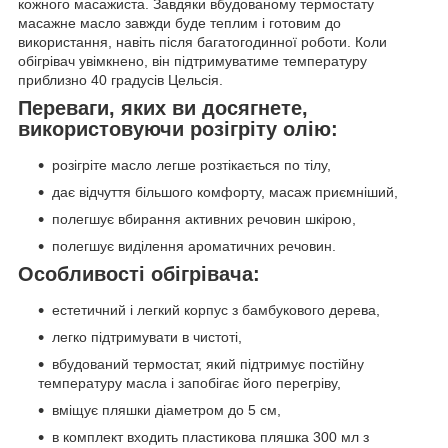
кожного масажиста. Завдяки вбудованому термостату
масажне масло завжди буде теплим і готовим до
використання, навіть після багатогодинної роботи. Коли
обігрівач увімкнено, він підтримуватиме температуру
приблизно 40 градусів Цельсія.
Переваги, яких ви досягнете,
використовуючи розігріту олію:
розігріте масло легше розтікається по тілу,
дає відчуття більшого комфорту, масаж приємніший,
полегшує вбирання активних речовин шкірою,
полегшує виділення ароматичних речовин.
Особливості обігрівача:
естетичний і легкий корпус з бамбукового дерева,
легко підтримувати в чистоті,
вбудований термостат, який підтримує постійну
температуру масла і запобігає його перегріву,
вміщує пляшки діаметром до 5 см,
в комплект входить пластикова пляшка 300 мл з