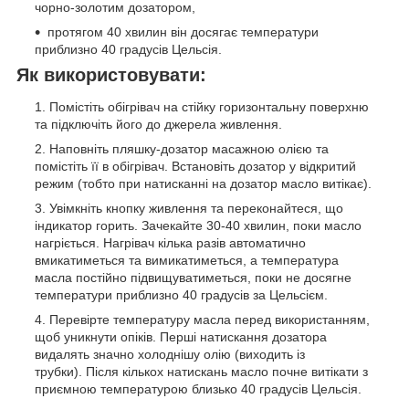
чорно-золотим дозатором,
протягом 40 хвилин він досягає температури
приблизно 40 градусів Цельсія.
Як використовувати:
Помістіть обігрівач на стійку горизонтальну поверхню
та підключіть його до джерела живлення.
Наповніть пляшку-дозатор масажною олією та
помістіть її в обігрівач. Встановіть дозатор у відкритий
режим (тобто при натисканні на дозатор масло витікає).
Увімкніть кнопку живлення та переконайтеся, що
індикатор горить. Зачекайте 30-40 хвилин, поки масло
нагріється. Нагрівач кілька разів автоматично
вмикатиметься та вимикатиметься, а температура
масла постійно підвищуватиметься, поки не досягне
температури приблизно 40 градусів за Цельсієм.
Перевірте температуру масла перед використанням,
щоб уникнути опіків. Перші натискання дозатора
видалять значно холоднішу олію (виходить із
трубки). Після кількох натискань масло почне витікати з
приємною температурою близько 40 градусів Цельсія.