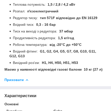
Теплова потужність:
1,5 / 2,8 / 4,2 кВт
Розпал:
п'єзоелектричний
Редуктор тиску:
тип 571F відповідно до EN 16129
Вхідний тиск:
0,3 - 16 бар
Тиск на виході з редуктора:
37 мбар
Продуктивність редуктора:
1,5 кг/год
Робоча температура:
від -20°C до +50°C
Вхідний фітинг:
G1, G2, G4, G5, G7, G8, G10, G11,
G12, G13
Вихідний роз'єм:
H1, H4, H50, H51, H53
Маємо у наявності відповідні газові балони 10 кг (27 л)
Приховати
Характеристики
Основні
Виробник
Geko