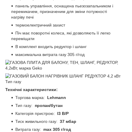
панель управління, оснащена пьезозапальником і
перемикачем, призначеним для зміни потужності
нагріву печі
термоелектричний захист
Піч має поворотні колеса, які дозволяють її легко
переміщати
В комплект входить редуктор і шланг
максимальна витрата газу 305 г/год
Технічні характеристики:
Торгова марка:
Lehmann
Тип газу:
пропан/бутан
Категорія пристрою:
I3 B/P
Тиск живильного газу:
37 мбар
Витрата газу:
max 305 г/год