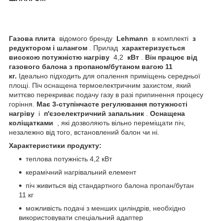
Газова плита
відомого бренду
Lehmann
в комплекті
з
редуктором і шлангом
. Прилад
характеризується
високою потужністю нагріву
4,2
кВт
.
Він працює від
газового балона з пропаном/бутаном вагою 11
кг.
Ідеально підходить для опалення приміщень середньої
площі. Піч оснащена термоелектричним захистом, який
миттєво перекриває подачу газу в разі припинення процесу
горіння.
Має 3-ступінчасте регулювання потужності
нагріву
і
п'єзоелектричний запальник
.
Оснащена
коліщатками
, які дозволяють вільно переміщати піч,
незалежно від того, встановлений балон чи ні.
Характеристики продукту:
теплова потужність 4,2 кВт
керамічний нагрівальний елемент
піч живиться від стандартного балона пропан/бутан
11 кг
можливість подачі з менших циліндрів, необхідно
використовувати спеціальний адаптер