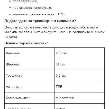
гіпоалергенний,
протиковзка конструкція,
екологічно чистий матеріал TPE.
Як доглядати за тренажерним килимком?
Очистіть вологою ганчіркою з холодною водою або м’яким
миючим засобом. Потім висушіть його. Не залишайте килимок
на сонці.
Основні характеристики:
Довжина :
183 см
Ширина :
61 см
Товщина :
0,6 см
матеріал :
TPE
Колір килимка :
фіолетовий