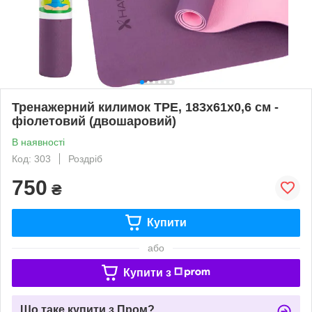
Тренажерний килимок TPE, 183x61x0,6 см -
фіолетовий (двошаровий)
В наявності
Код: 303
Роздріб
750
₴
Купити
або
Купити з
Що таке купити з Пром?