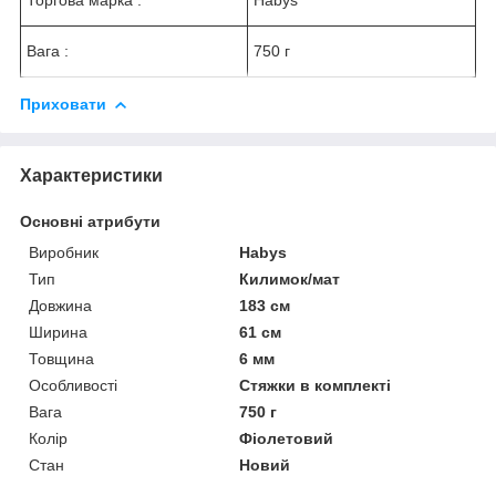
Торгова марка :
Habys
Вага :
750 г
Приховати
Характеристики
Основні атрибути
Виробник
Habys
Тип
Килимок/мат
Довжина
183 см
Ширина
61 см
Товщина
6 мм
Особливості
Стяжки в комплекті
Вага
750 г
Колір
Фіолетовий
Стан
Новий