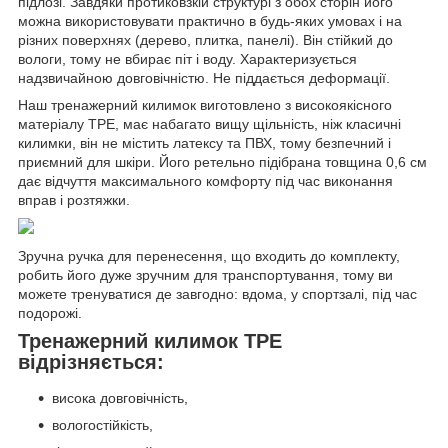
підлозі. Завдяки протиковзкій структурі з обох сторін його
можна використовувати практично в будь-яких умовах і на
різних поверхнях (дерево, плитка, панелі). Він стійкий до
вологи, тому не вбирає піт і воду. Характеризується
надзвичайною довговічністю. Не піддається деформації.
Наш тренажерний килимок виготовлено з високоякісного
матеріалу TPE, має набагато вищу щільність, ніж класичні
килимки, він не містить латексу та ПВХ, тому безпечний і
приємний для шкіри. Його ретельно підібрана товщина 0,6 см
дає відчуття максимального комфорту під час виконання
вправ і розтяжки.
Зручна ручка для перенесення, що входить до комплекту,
робить його дуже зручним для транспортування, тому ви
можете тренуватися де завгодно: вдома, у спортзалі, під час
подорожі.
Тренажерний килимок TPE
відрізняється:
висока довговічність,
вологостійкість,