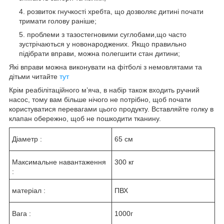
розвиток гнучкості хребта, що дозволяє дитині почати
тримати голову раніше;
проблеми з тазостегновими суглобами,що часто
зустрічаються у новонароджених. Якщо правильно
підібрати вправи, можна полегшити стан дитини;
Які вправи можна виконувати на фітболі з немовлятами та
дітьми читайте
тут
Крім реабілітаційного м’яча, в набір також входить ручний
насос, тому вам більше нічого не потрібно, щоб почати
користуватися перевагами цього продукту. Вставляйте голку в
клапан обережно, щоб не пошкодити тканину.
Діаметр :
65 см
Максимальне навантаження
300 кг
:
матеріал :
ПВХ
Вага :
1000г