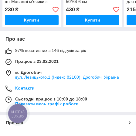
шт Масажні м'ячики з
50*64.6 см
для
шипами Масажна кулька
м'яч
230
430
215
₴
₴
для стоп .Колір червоний
маса
Купити
Купити
Про нас
97% позитивних з 146 відгуків за рік
Працює з 23.02.2021
м. Дрогобич
вул. Левицького,1 (Індекс 82100), Дрогобич, Україна
Контакти
Сьогодні працює з 10:00 до 18:00
Показати весь графік роботи
КНОПКА
ЗВ'ЯЗКУ
Про нас