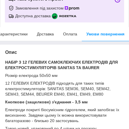
Замовлення під захистом
Доступна доставка
арактеристики
Доставка
Оплата
Умови повернення
Опис
НАБІР З 12 ГЕЛЕВИХ САМОКЛЕЮЧИХ ЕЛЕКТРОДІВ ДЛЯ
ЕЛЕКТРОСТИМУЛЯТОРІВ SANITAS ТА BAURER
Розмір електрода 50х50 мм
12 ГЕЛЕВИХ ЕЛЕКТРОДІВ підходять для таких типів
електростимуляторів: SANITAS SEM36, SEM40, SEM42,
SEM43, SEM44, BEURER EM40, EM41, EM49, EM80
Кнопкове (защелкове) з'єднання - 3,5 мм
Електроди покриті біосумісним гідрогелем, який запобігає їх
висиханню. Завдяки цьому їх можна використовувати
багаторазово - близько 20 застосувань.
Товар новий, упакований по 4 штуки на прозору