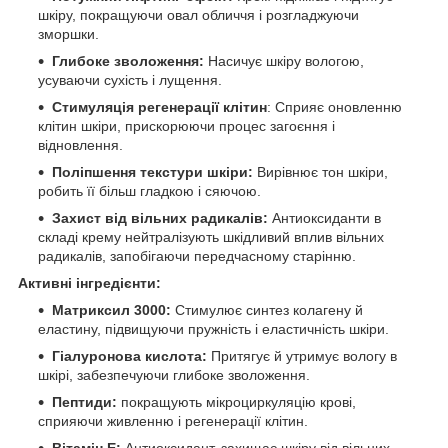
шкіру, покращуючи овал обличчя і розгладжуючи
зморшки.
Глибоке зволоження:
Насичує шкіру вологою,
усуваючи сухість і лущення.
Стимуляція регенерації клітин
: Сприяє оновленню
клітин шкіри, прискорюючи процес загоєння і
відновлення.
Поліпшення текстури шкіри:
Вирівнює тон шкіри,
робить її більш гладкою і сяючою.
Захист від вільних радикалів:
Антиоксиданти в
складі крему нейтралізують шкідливий вплив вільних
радикалів, запобігаючи передчасному старінню.
Активні інгредієнти:
Матриксил 3000:
Стимулює синтез колагену й
еластину, підвищуючи пружність і еластичність шкіри.
Гіалуронова кислота:
Притягує й утримує вологу в
шкірі, забезпечуючи глибоке зволоження.
Пептиди:
покращують мікроциркуляцію крові,
сприяючи живленню і регенерації клітин.