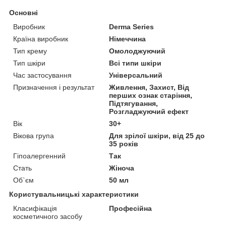
Основні
Виробник
Derma Series
Країна виробник
Німеччина
Тип крему
Омолоджуючий
Тип шкіри
Всі типи шкіри
Час застосування
Універсальний
Призначення і результат
Живлення, Захист, Від
перших ознак старіння,
Підтягування,
Розгладжуючий ефект
Вік
30+
Вікова група
Для зрілої шкіри, від 25 до
35 років
Гіпоалергенний
Так
Стать
Жіноча
Об`єм
50 мл
Користувальницькі характеристики
Класифікація
Професійна
косметичного засобу