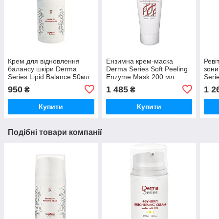
Крем для відновлення
Ензимна крем-маска
Реві
балансу шкіри Derma
Derma Series Soft Peeling
зони
Series Lipid Balance 50мл
Enzyme Mask 200 мл
Seri
Легкий відновлювальний
Ензимний пілінг для
40 м
950
1 485
1 2
₴
₴
крем
обличчя Маска з пілінгом
Купити
Купити
Подібні товари компанії