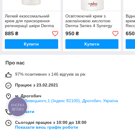
Легкий екзосомальний
Освітлюючий крем з
Відн
крем для прискорення
азелаїновою кислотою
крем
регенерації шкіри Derma
Derma Series 4 Synergy
Reco
Series Exometic Revive
Brightening Cream Azelaic
Крем
885
950
650
₴
₴
Cream 50 мл
Acid 10% 50 мл Крем для
Унів
Відновлюючий крем для
вирівнювання тону
обли
Купити
Купити
обличчя
Про нас
97% позитивних з 146 відгуків за рік
Працює з 23.02.2021
м. Дрогобич
вул. Левицького,1 (Індекс 82100), Дрогобич, Україна
КНОПКА
ЗВ'ЯЗКУ
Контакти
Сьогодні працює з 10:00 до 18:00
Показати весь графік роботи