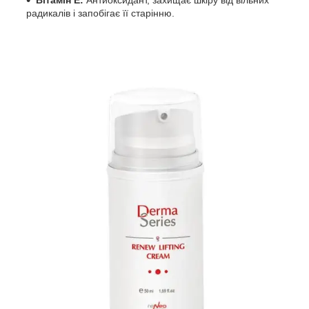
Вітамін Е:
Антиоксидант, захищає шкіру від вільних
радикалів і запобігає її старінню.