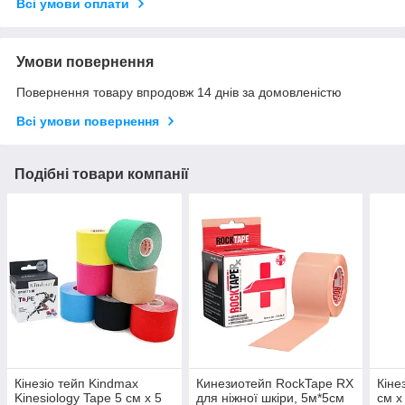
Всі умови оплати
Умови повернення
Повернення товару впродовж 14 днів за домовленістю
Всі умови повернення
Подібні товари компанії
Кінезіо тейп Kindmax
Кинезиотейп RockTape RX
Кіне
Kinesiology Tape 5 см х 5
для ніжної шкіри, 5м*5см
см х