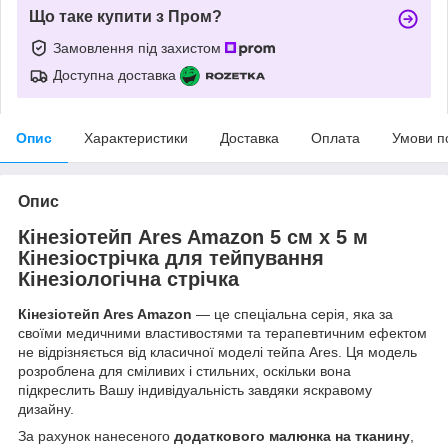
Що таке купити з Пром?
Замовлення під захистом
Доступна доставка
Опис
Характеристики
Доставка
Оплата
Умови п
Опис
Кінезіотейп Ares Amazon 5 см х 5 м
Кінезіострічка для тейпування
Кінезіологічна стрічка
Кінезіотейп Ares Amazon
— це спеціальна серія, яка за
своїми медичними властивостями та терапевтичним ефектом
не відрізняється від класичної моделі тейпа Ares. Ця модель
розроблена для сміливих і стильних, оскільки вона
підкреслить Вашу індивідуальність завдяки яскравому
дизайну.
За рахунок нанесеного
додаткового малюнка на тканину
,