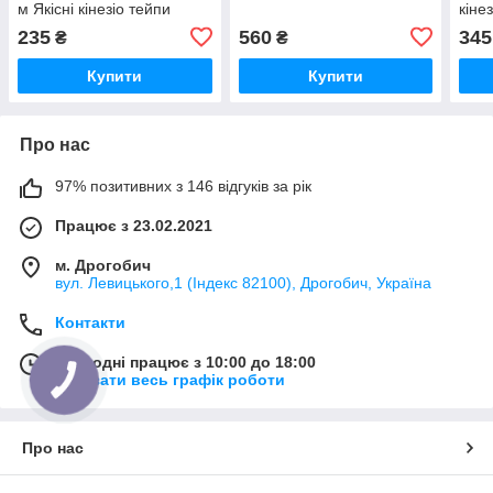
м Якісні кінезіо тейпи
кіне
Стрічка для тейпування
Спор
235
560
345
₴
₴
Купити
Купити
Про нас
97% позитивних з 146 відгуків за рік
Працює з 23.02.2021
м. Дрогобич
вул. Левицького,1 (Індекс 82100), Дрогобич, Україна
Контакти
Сьогодні працює з 10:00 до 18:00
Показати весь графік роботи
Про нас