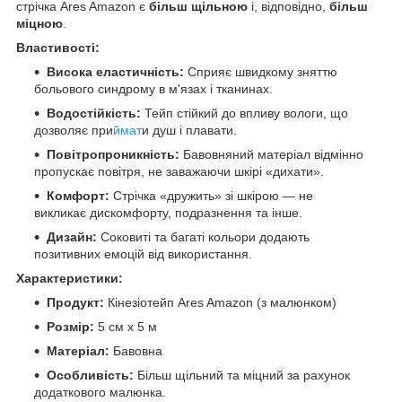
стрічка Ares Amazon є
більш щільною
і, відповідно,
більш
міцною
.
Властивості:
Висока еластичність:
Сприяє швидкому зняттю
больового синдрому в м'язах і тканинах.
Водостійкість:
Тейп стійкий до впливу вологи, що
дозволяє при
ймат
и душ і плавати.
Повітропроникність:
Бавовняний матеріал відмінно
пропускає повітря, не заважаючи шкірі «дихати».
Комфорт:
Стрічка «дружить» зі шкірою — не
викликає дискомфорту, подразнення та інше.
Дизайн:
Соковиті та багаті кольори додають
позитивних емоцій від використання.
Характеристики:
Продукт:
Кінезіотейп Ares Amazon (з малюнком)
Розмір:
5 см х 5 м
Матеріал:
Бавовна
Особливість:
Більш щільний та міцний за рахунок
додаткового малюнка.