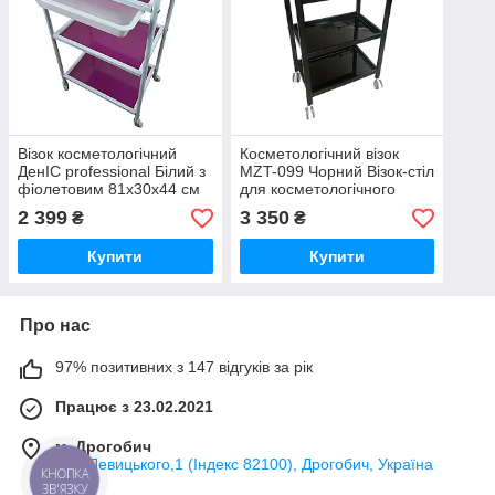
Візок косметологічний
Косметологічний візок
ДенІС professional Білий з
MZT-099 Чорний Візок-стіл
фіолетовим 81х30х44 см
для косметологічного
Косметологічний візок з
кабінету
2 399
3 350
₴
₴
полицями і висувним
лотком
Купити
Купити
Про нас
97% позитивних з 147 відгуків за рік
Працює з 23.02.2021
м. Дрогобич
вул. Левицького,1 (Індекс 82100), Дрогобич, Україна
КНОПКА
ЗВ'ЯЗКУ