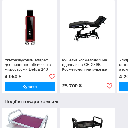
Ультразвуковий апарат
Кушетка косметологічна
Ульт
для чищення обличчя та
гідравлічна СН-289В
авт
мікроструми Delica 148
Косметологічна кушетка
атом
Ультразвуковий скрабер
Кушетка гідравлічна
Ульт
4 950
4 2
₴
для чищення обличчя
для 
25 700
₴
Купити
Подібні товари компанії