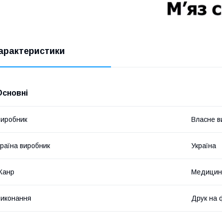
арактеристики
Основні
иробник
Власне в
раїна виробник
Україна
Жанр
Медицин
иконання
Друк на 