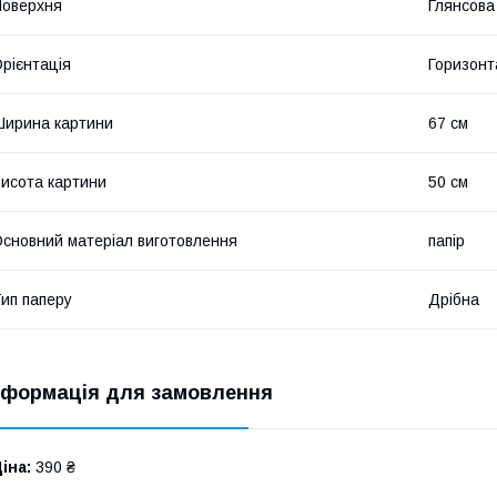
оверхня
Глянсова
рієнтація
Горизонт
ирина картини
67 см
исота картини
50 см
сновний матеріал виготовлення
папір
ип паперу
Дрібна
нформація для замовлення
іна:
390 ₴