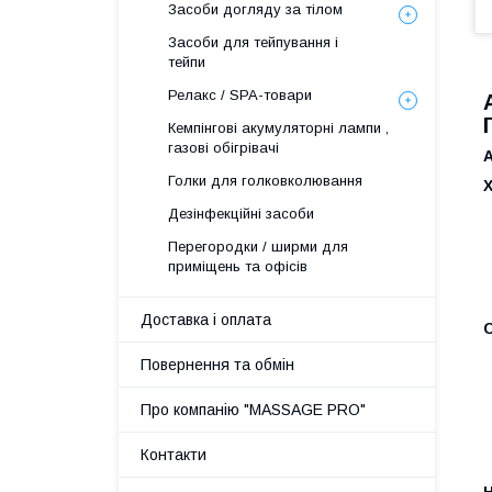
Засоби догляду за тілом
Засоби для тейпування і
тейпи
Релакс / SPA-товари
Кемпінгові акумуляторні лампи ,
газові обігрівачі
Голки для голковколювання
Х
Дезінфекційні засоби
Перегородки / ширми для
приміщень та офісів
Доставка і оплата
Повернення та обмін
Про компанію "MASSAGE PRO"
Контакти