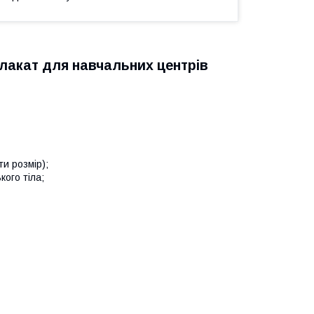
Плакат для навчальних центрів
и розмір);
ого тіла;