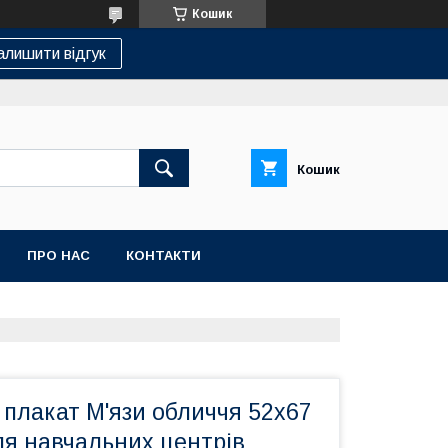
Кошик
алишити відгук
Кошик
ПРО НАС
КОНТАКТИ
плакат М'язи обличчя 52х67
ля навчальних центрів