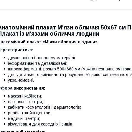
Анатомічний плакат М'язи обличчя 50х67 см 
Плакат із м'язами обличчя людини
Анатомічний плакат «М'язи обличчя людини»
арактеристика:
друковані на банерному матеріалі
інформативні та деталізовані;
широкоформатні: розмір 500×668 мм (можна незначно змінюват
для детального вивчення та розуміння м'язової системи людськ
україномовні.
Сфера використання:
масажні кабінети;
навчальні центри;
кабінети косметологів і дерматологів;
реабілітаційні центри;
медичні центри;
візуалізація для середніх і вишів.