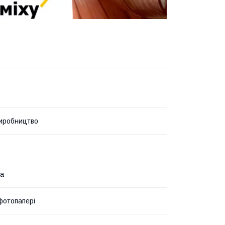
иробництво
а
фотопапері